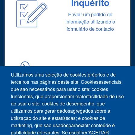
Inquérito
Enviar um pedido de
informação utilizando o
formulário de contacto
Suporte
Utilizamos uma seleção de cookies próprios e de
Pedido de assistência técnica
terceiros nas páginas deste site: Cookiesessenciais,
que são necessários para usar o site; cookies
funcionais, que proporcionam maiorfacilidade de uso
ao usar o site; cookies de desempenho, que
utilizamos para gerar dadosagregados sobre a
utilização do site e estatísticas; e cookies de
marketing, que são usadosparaexibir conteúdo e
Footer vertical
publicidade relevantes. Se escolher“ACEITAR
Contato